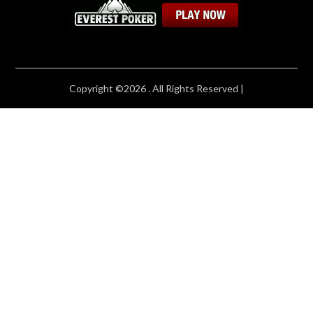
Copyright ©2026 . All Rights Reserved |