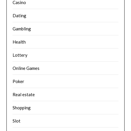
Casino
Dating
Gambling
Health
Lottery
Online Games
Poker
Real estate
Shopping
Slot