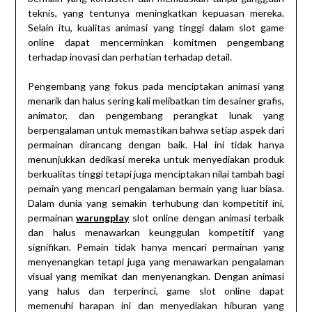
teknis, yang tentunya meningkatkan kepuasan mereka.
Selain itu, kualitas animasi yang tinggi dalam slot game
online dapat mencerminkan komitmen pengembang
terhadap inovasi dan perhatian terhadap detail.
Pengembang yang fokus pada menciptakan animasi yang
menarik dan halus sering kali melibatkan tim desainer grafis,
animator, dan pengembang perangkat lunak yang
berpengalaman untuk memastikan bahwa setiap aspek dari
permainan dirancang dengan baik. Hal ini tidak hanya
menunjukkan dedikasi mereka untuk menyediakan produk
berkualitas tinggi tetapi juga menciptakan nilai tambah bagi
pemain yang mencari pengalaman bermain yang luar biasa.
Dalam dunia yang semakin terhubung dan kompetitif ini,
permainan
warungplay
slot online dengan animasi terbaik
dan halus menawarkan keunggulan kompetitif yang
signifikan. Pemain tidak hanya mencari permainan yang
menyenangkan tetapi juga yang menawarkan pengalaman
visual yang memikat dan menyenangkan. Dengan animasi
yang halus dan terperinci, game slot online dapat
memenuhi harapan ini dan menyediakan hiburan yang