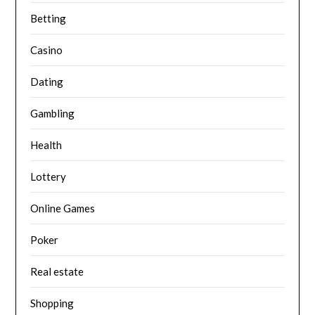
Betting
Casino
Dating
Gambling
Health
Lottery
Online Games
Poker
Real estate
Shopping