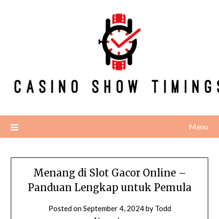
Skip
to
content
Menu
Menang di Slot Gacor Online –
Panduan Lengkap untuk Pemula
Posted on
September 4, 2024
by
Todd