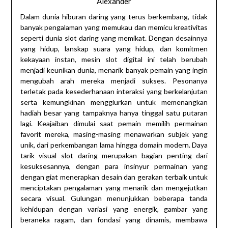
Alexander
Dalam dunia hiburan daring yang terus berkembang, tidak
banyak pengalaman yang memukau dan memicu kreativitas
seperti dunia slot daring yang memikat. Dengan desainnya
yang hidup, lanskap suara yang hidup, dan komitmen
kekayaan instan, mesin slot digital ini telah berubah
menjadi keunikan dunia, menarik banyak pemain yang ingin
mengubah arah mereka menjadi sukses. Pesonanya
terletak pada kesederhanaan interaksi yang berkelanjutan
serta kemungkinan menggiurkan untuk memenangkan
hadiah besar yang tampaknya hanya tinggal satu putaran
lagi. Keajaiban dimulai saat pemain memilih permainan
favorit mereka, masing-masing menawarkan subjek yang
unik, dari perkembangan lama hingga domain modern. Daya
tarik visual slot daring merupakan bagian penting dari
kesuksesannya, dengan para insinyur permainan yang
dengan giat menerapkan desain dan gerakan terbaik untuk
menciptakan pengalaman yang menarik dan mengejutkan
secara visual. Gulungan menunjukkan beberapa tanda
kehidupan dengan variasi yang energik, gambar yang
beraneka ragam, dan fondasi yang dinamis, membawa