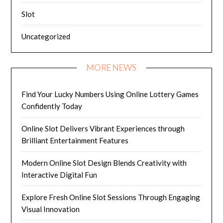
Slot
Uncategorized
MORE NEWS
Find Your Lucky Numbers Using Online Lottery Games
Confidently Today
Online Slot Delivers Vibrant Experiences through
Brilliant Entertainment Features
Modern Online Slot Design Blends Creativity with
Interactive Digital Fun
Explore Fresh Online Slot Sessions Through Engaging
Visual Innovation