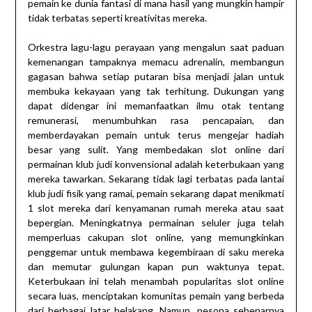
pemain ke dunia fantasi di mana hasil yang mungkin hampir
tidak terbatas seperti kreativitas mereka.
Orkestra lagu-lagu perayaan yang mengalun saat paduan
kemenangan tampaknya memacu adrenalin, membangun
gagasan bahwa setiap putaran bisa menjadi jalan untuk
membuka kekayaan yang tak terhitung. Dukungan yang
dapat didengar ini memanfaatkan ilmu otak tentang
remunerasi, menumbuhkan rasa pencapaian, dan
memberdayakan pemain untuk terus mengejar hadiah
besar yang sulit. Yang membedakan slot online dari
permainan klub judi konvensional adalah keterbukaan yang
mereka tawarkan. Sekarang tidak lagi terbatas pada lantai
klub judi fisik yang ramai, pemain sekarang dapat menikmati
1 slot mereka dari kenyamanan rumah mereka atau saat
bepergian. Meningkatnya permainan seluler juga telah
memperluas cakupan slot online, yang memungkinkan
penggemar untuk membawa kegembiraan di saku mereka
dan memutar gulungan kapan pun waktunya tepat.
Keterbukaan ini telah menambah popularitas slot online
secara luas, menciptakan komunitas pemain yang berbeda
dari berbagai latar belakang. Namun, pesona sebenarnya