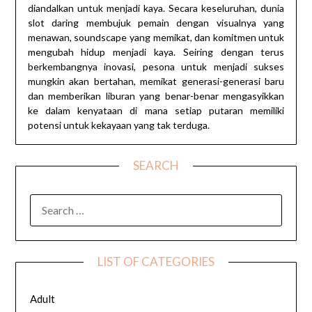
diandalkan untuk menjadi kaya. Secara keseluruhan, dunia
slot daring membujuk pemain dengan visualnya yang
menawan, soundscape yang memikat, dan komitmen untuk
mengubah hidup menjadi kaya. Seiring dengan terus
berkembangnya inovasi, pesona untuk menjadi sukses
mungkin akan bertahan, memikat generasi-generasi baru
dan memberikan liburan yang benar-benar mengasyikkan
ke dalam kenyataan di mana setiap putaran memiliki
potensi untuk kekayaan yang tak terduga.
SEARCH
SEARCH
FOR:
LIST OF CATEGORIES
Adult