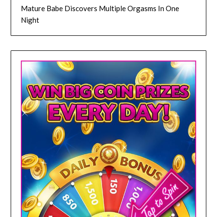
Mature Babe Discovers Multiple Orgasms In One
Night