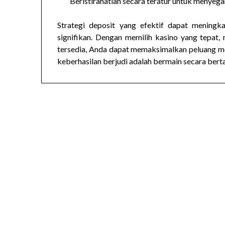
Beristirahatlah secara teratur untuk menyega
Strategi deposit yang efektif dapat mening
signifikan. Dengan memilih kasino yang tepa
tersedia, Anda dapat memaksimalkan peluang me
keberhasilan berjudi adalah bermain secara ber