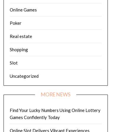
Online Games
Poker
Real estate
Shopping
Slot
Uncategorized
MORE NEWS
Find Your Lucky Numbers Using Online Lottery
Games Confidently Today
Online Slot Delivers Vibrant Experiences