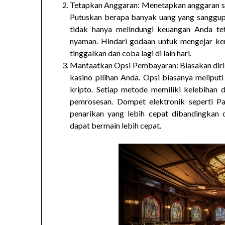
Tetapkan Anggaran: Menetapkan anggaran sa
Putuskan berapa banyak uang yang sanggup A
tidak hanya melindungi keuangan Anda t
nyaman. Hindari godaan untuk mengejar ker
tinggalkan dan coba lagi di lain hari.
Manfaatkan Opsi Pembayaran: Biasakan diri 
kasino pilihan Anda. Opsi biasanya meliputi
kripto. Setiap metode memiliki kelebihan 
pemrosesan. Dompet elektronik seperti Pa
penarikan yang lebih cepat dibandingkan 
dapat bermain lebih cepat.