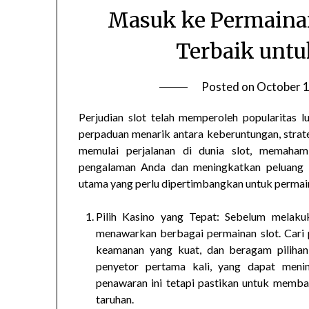
Masuk ke Permainan
Terbaik untu
Posted on
October 1
Perjudian slot telah memperoleh popularitas 
perpaduan menarik antara keberuntungan, strate
memulai perjalanan di dunia slot, memaham
pengalaman Anda dan meningkatkan peluang k
utama yang perlu dipertimbangkan untuk permai
Pilih Kasino yang Tepat: Sebelum melakuk
menawarkan berbagai permainan slot. Cari p
keamanan yang kuat, dan beragam pilihan
penyetor pertama kali, yang dapat meni
penawaran ini tetapi pastikan untuk memb
taruhan.