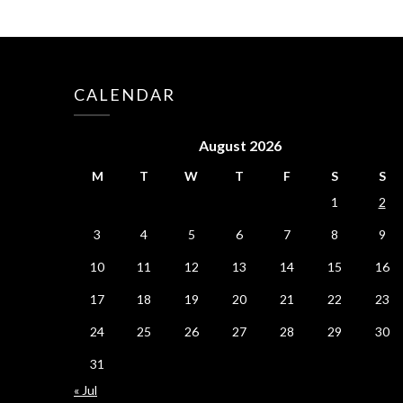
CALENDAR
August 2026
M
T
W
T
F
S
S
1
2
3
4
5
6
7
8
9
10
11
12
13
14
15
16
17
18
19
20
21
22
23
24
25
26
27
28
29
30
31
« Jul