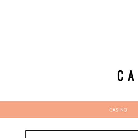
Skip
to
content
CASINO