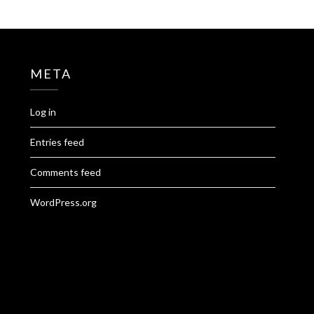
META
Log in
Entries feed
Comments feed
WordPress.org